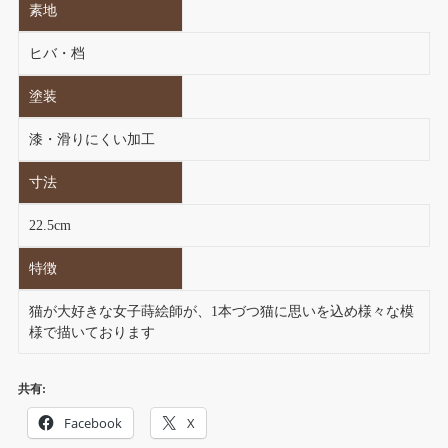
素地
ヒバ・档
塗装
漆・滑りにくい加工
寸法
22.5cm
特徴
猫が大好きな女子蒔絵師が、1本づつ猫に思いを込め様々な模
様で描いております
共有:
Facebook
X